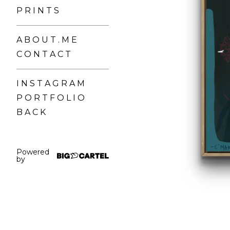
P R I N T S
A B O U T . M E
C O N T A C T
I N S T A G R A M
P O R T F O L I O
B A C K
Powered
by