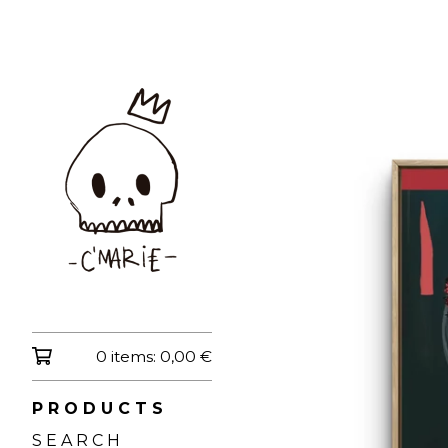
0 items:
0,00
€
P R O D U C T S
S E A R C H