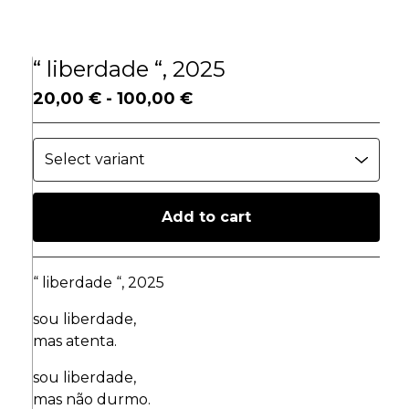
“ liberdade “, 2025
20,00
€
-
100,00
€
Add to cart
Go to cart
“ liberdade “, 2025
sou liberdade,
mas atenta.
sou liberdade,
mas não durmo.