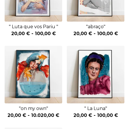
" Luta que vos Pariu "
"abraço"
20,00
€
-
100,00
€
20,00
€
-
100,00
€
"on my own"
" La Luna"
20,00
€
-
10.020,00
€
20,00
€
-
100,00
€