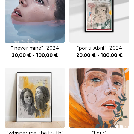
" never mine" , 2024
“por ti, Abril” , 2024
20,00
€
-
100,00
€
20,00
€
-
100,00
€
“whisper me, the truth”
“florir”