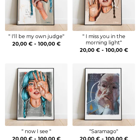
" I'll be my own judge"
" I miss you in the
morning light"
20,00
€
-
100,00
€
20,00
€
-
100,00
€
" now I see "
"Saramago"
20,00
€
-
100,00
€
20,00
€
-
100,00
€