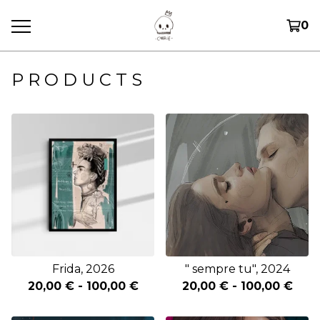
0
P R O D U C T S
Frida, 2026
" sempre tu", 2024
20,00
€
-
100,00
€
20,00
€
-
100,00
€