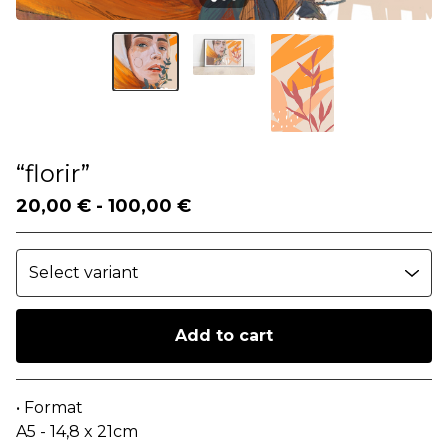
“florir”
20,00
€
-
100,00
€
Add to cart
Go to cart
• Format
A5 - 14,8 x 21cm