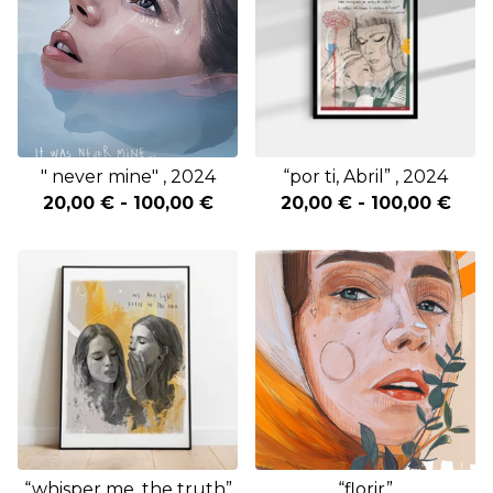
" never mine" , 2024
“por ti, Abril” , 2024
20,00
€
-
100,00
€
20,00
€
-
100,00
€
“whisper me, the truth”
“florir”