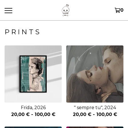
0
P R I N T S
Frida, 2026
" sempre tu", 2024
20,00
€
-
100,00
€
20,00
€
-
100,00
€