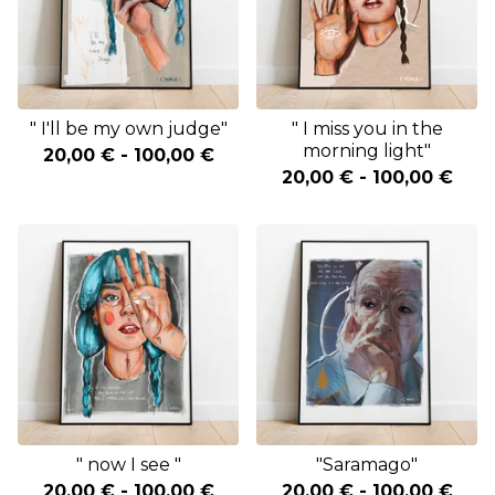
" I'll be my own judge"
" I miss you in the
morning light"
20,00
€
-
100,00
€
20,00
€
-
100,00
€
" now I see "
"Saramago"
20,00
€
-
100,00
€
20,00
€
-
100,00
€