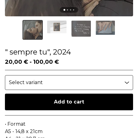
" sempre tu", 2024
20,00
€
-
100,00
€
Add to cart
Go to cart
• Format
A5 - 14,8 x 21cm