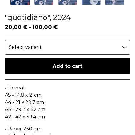
"quotidiano", 2024
20,00
€
-
100,00
€
Add to cart
Go to cart
• Format
A5 - 14,8 x 21cm
A4 - 21 × 29,7 cm
A3 - 29,7 x 42 cm
A2 - 42 x 59,4 cm
• Paper 250 gm