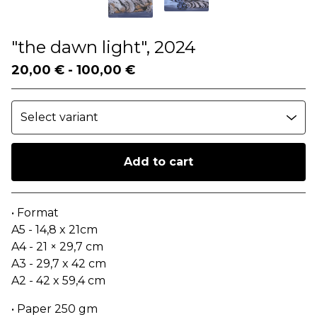
"the dawn light", 2024
20,00
€
-
100,00
€
Add to cart
Go to cart
• Format
A5 - 14,8 x 21cm
A4 - 21 × 29,7 cm
A3 - 29,7 x 42 cm
A2 - 42 x 59,4 cm
• Paper 250 gm